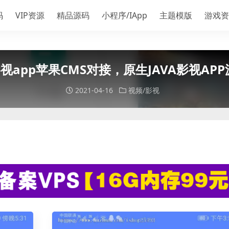
码
VIP资源
精品源码
小程序/IApp
主题模版
游戏资
视app苹果CMS对接，原生JAVA影视APP源
2021-04-16
视频/影视