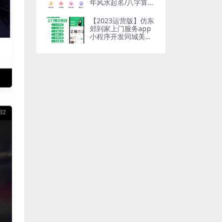
年风水起名/八字算
命/算财运姻缘/易经
周易/占卜
【2023运营版】仿东
郊到家上门服务app
小程序开发同城美容
家政预约推拿足浴SP
A技师派单源码