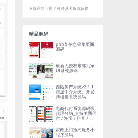
下载遇到问题？可联系客服或反馈
精品源码
php某信息采集页面
源码
最新无授权东郊到家
UI系统源码
西陆房产系统v2.1.1
房屋中介系统、开发
商楼盘系统源码
电商代付系统源码带
代理分销_支持美团代
付 / 淘宝 / 抖音 / 拼
多多代付
家政上门预约服务小
程序源码