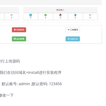
进行上传源码
访问域名+install进行安装程序
号: admin ;默认密码: 123456
修改一下