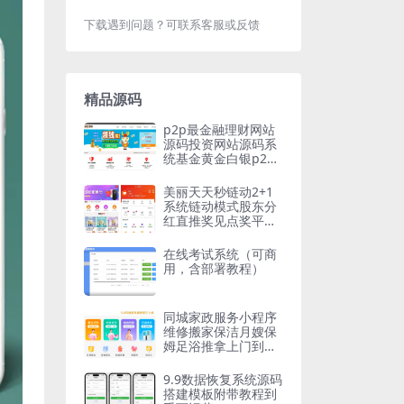
下载遇到问题？可联系客服或反馈
精品源码
p2p最金融理财网站
源码投资网站源码系
统基金黄金白银p2p
手机三合一完整多语
言
美丽天天秒链动2+1
系统链动模式股东分
红直推奖见点奖平级
奖加权分红区域代理
分销商城
在线考试系统（可商
用，含部署教程）
同城家政服务小程序
维修搬家保洁月嫂保
姆足浴推拿上门到家
预约服务（3套不同
版本）
9.9数据恢复系统源码
搭建模板附带教程到