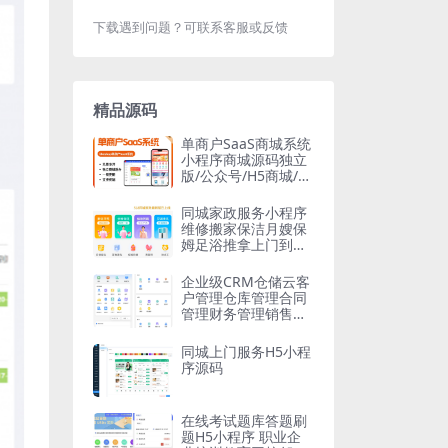
下载遇到问题？可联系客服或反馈
精品源码
单商户SaaS商城系统
小程序商城源码独立
版/公众号/H5商城/DI
Y装修/营销/直播/拼
团/秒杀
同城家政服务小程序
维修搬家保洁月嫂保
姆足浴推拿上门到家
预约服务（3套不同
版本）
企业级CRM仓储云客
户管理仓库管理合同
管理财务管理销售跟
单系统进销存源码
同城上门服务H5小程
序源码
在线考试题库答题刷
题H5小程序 职业企