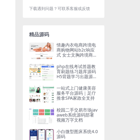
下载遇到问题？可联系客服或反馈
精品源码
情趣内衣电商跨境电
商购物网站b2c响应
式 女士文胸跨境商城
源码wordpress独立
站源码
php在线考试答题教
育刷题练习题库源码
H5背题学习出题源码
支持小程序App
一站式上门健康美容
服务平台源码｜足疗
推拿SPA家政全支持
校园二手交易市场jav
aweb系统源码部署
视频万字文档
小白微型图床系统4.0
源码