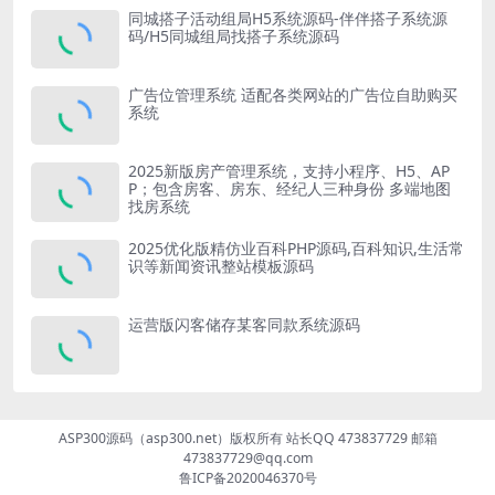
同城搭子活动组局H5系统源码-伴伴搭子系统源
码/H5同城组局找搭子系统源码
广告位管理系统 适配各类网站的广告位自助购买
系统
2025新版房产管理系统，支持小程序、H5、AP
P；包含房客、房东、经纪人三种身份 多端地图
找房系统
2025优化版精仿业百科PHP源码,百科知识,生活常
识等新闻资讯整站模板源码
运营版闪客储存某客同款系统源码
ASP300源码（asp300.net）版权所有 站长QQ 473837729 邮箱
473837729@qq.com
鲁ICP备2020046370号