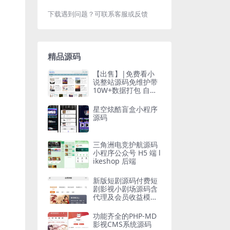
下载遇到问题？可联系客服或反馈
精品源码
【出售】|免费看小
说整站源码免维护带
10W+数据打包 自动
采集 内核狂雨二开版
星空炫酷盲盒小程序
源码
三角洲电竞护航源码
小程序公众号 H5 端 l
ikeshop 后端
新版短剧源码付费短
剧影视小剧场源码含
代理及会员收益模式
小程序APP源码
功能齐全的PHP-MD
影视CMS系统源码