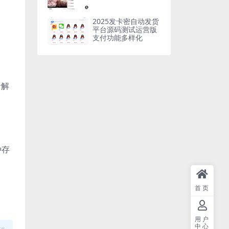
2025发卡密自动发货
平台源码测试运营版
支付功能多样化
录解
种存
首页
用户
中心