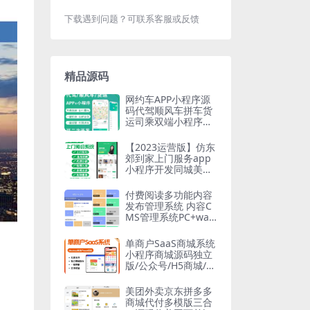
下载遇到问题？可联系客服或反馈
精品源码
网约车APP小程序源
码代驾顺风车拼车货
运司乘双端小程序安
卓苹果源码支持二开
【2023运营版】仿东
郊到家上门服务app
小程序开发同城美容
家政预约推拿足浴SP
A技师派单源码
付费阅读多功能内容
发布管理系统 内容C
MS管理系统PC+wap
+小程序
单商户SaaS商城系统
小程序商城源码独立
版/公众号/H5商城/DI
Y装修/营销/直播/拼
团/秒杀
美团外卖京东拼多多
商城代付多模版三合