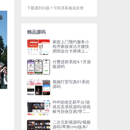
下载遇到问题？可联系客服或反馈
精品源码
家政上门预约服务小
程序家政保洁月嫂技
师陪诊次卡师傅上门
服务小程序上门服务
强单派单
付费进群系统4.1开源
版源码
视频打赏写真01系统
源码
PHP游戏交易平台/游
戏买卖系统源码/游戏
账号担保交易/带二开
新版手机模板
二次元影视源码/视频
源码/苹果cms版本/