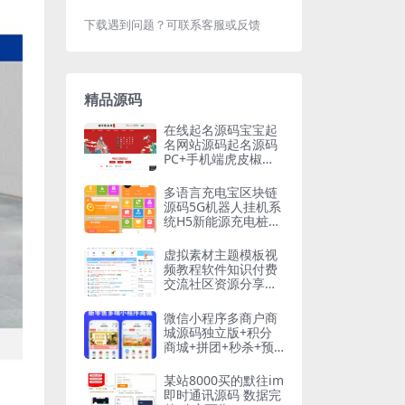
下载遇到问题？可联系客服或反馈
精品源码
在线起名源码宝宝起
名网站源码起名源码
PC+手机端虎皮椒支
付
多语言充电宝区块链
源码5G机器人挂机系
统H5新能源充电桩多
语言版某风口赚钱项
目
虚拟素材主题模板视
频教程软件知识付费
交流社区资源分享网
站下载源码附带多个
插件
微信小程序多商户商
城源码独立版+积分
商城+拼团+秒杀+预
约+优惠券+商家入驻
全开源版
某站8000买的默往im
即时通讯源码 数据完