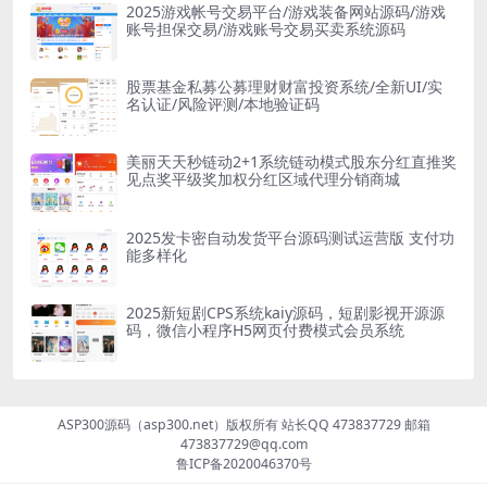
2025游戏帐号交易平台/游戏装备网站源码/游戏
账号担保交易/游戏账号交易买卖系统源码
股票基金私募公募理财财富投资系统/全新UI/实
名认证/风险评测/本地验证码
美丽天天秒链动2+1系统链动模式股东分红直推奖
见点奖平级奖加权分红区域代理分销商城
2025发卡密自动发货平台源码测试运营版 支付功
能多样化
2025新短剧CPS系统kaiy源码，短剧影视开源源
码，微信小程序H5网页付费模式会员系统
ASP300源码（asp300.net）版权所有 站长QQ 473837729 邮箱
473837729@qq.com
鲁ICP备2020046370号