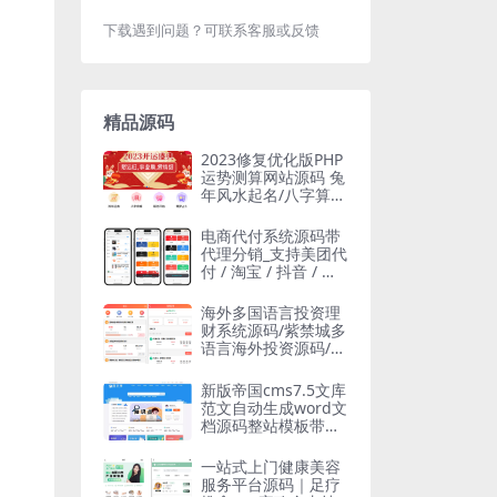
下载遇到问题？可联系客服或反馈
精品源码
2023修复优化版PHP
运势测算网站源码 兔
年风水起名/八字算
命/算财运姻缘/易经
周易/占卜
电商代付系统源码带
代理分销_支持美团代
付 / 淘宝 / 抖音 / 拼
多多代付
海外多国语言投资理
财系统源码/紫禁城多
语言海外投资源码/投
资返利源码
新版帝国cms7.5文库
范文自动生成word文
档源码整站模板带会
员中心
一站式上门健康美容
服务平台源码｜足疗