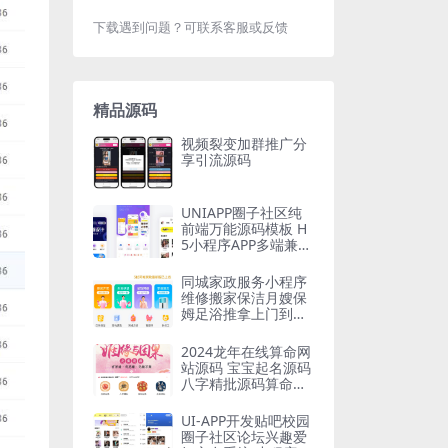
下载遇到问题？可联系客服或反馈
精品源码
视频裂变加群推广分
享引流源码
UNIAPP圈子社区纯
前端万能源码模板 H
5小程序APP多端兼容
酷炫UI
同城家政服务小程序
维修搬家保洁月嫂保
姆足浴推拿上门到家
预约服务（3套不同
版本）
2024龙年在线算命网
站源码 宝宝起名源码
八字精批源码算命源
码
UI-APP开发贴吧校园
圈子社区论坛兴趣爱