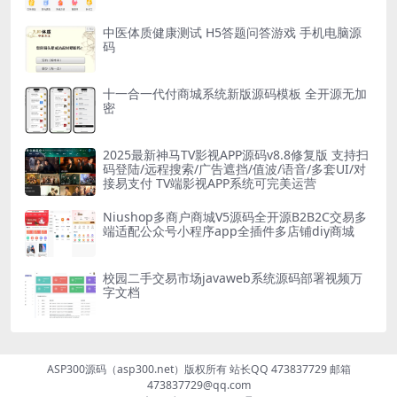
中医体质健康测试 H5答题问答游戏 手机电脑源
码
十一合一代付商城系统新版源码模板 全开源无加
密
2025最新神马TV影视APP源码v8.8修复版 支持扫
码登陆/远程搜索/广告遮挡/值波/语音/多套UI/对
接易支付 TV端影视APP系统可完美运营
Niushop多商户商城V5源码全开源B2B2C交易多
端适配公众号小程序app全插件多店铺diy商城
校园二手交易市场javaweb系统源码部署视频万
字文档
ASP300源码（asp300.net）版权所有 站长QQ 473837729 邮箱
473837729@qq.com