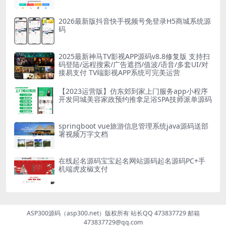
2026最新版抖音快手视频号免登录H5商城系统源
码
2025最新神马TV影视APP源码v8.8修复版 支持扫
码登陆/远程搜索/广告遮挡/值波/语音/多套UI/对
接易支付 TV端影视APP系统可完美运营
【2023运营版】仿东郊到家上门服务app小程序
开发同城美容家政预约推拿足浴SPA技师派单源码
springboot vue旅游信息管理系统java源码送部
署视频万字文档
在线起名源码宝宝起名网站源码起名源码PC+手
机端虎皮椒支付
ASP300源码（asp300.net）版权所有 站长QQ 473837729 邮箱
473837729@qq.com