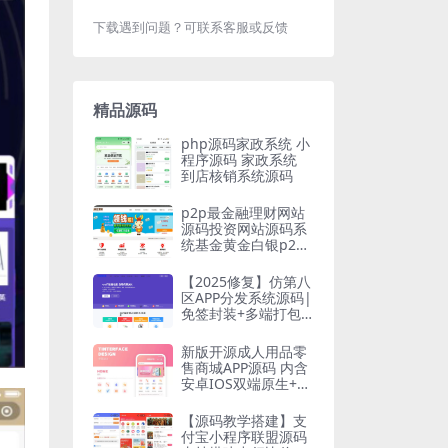
下载遇到问题？可联系客服或反馈
精品源码
php源码家政系统 小
程序源码 家政系统
到店核销系统源码
p2p最金融理财网站
源码投资网站源码系
统基金黄金白银p2p
手机三合一完整多语
言
【2025修复】仿第八
区APP分发系统源码|
免签封装+多端打包|
支持安卓/IOS/EXE分
发+企业
新版开源成人用品零
售商城APP源码 内含
安卓IOS双端原生+小
程序
【源码教学搭建】支
付宝小程序联盟源码