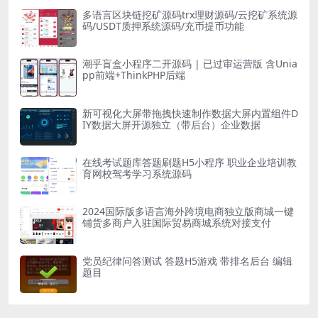
多语言区块链挖矿源码trx理财源码/云挖矿系统源
码/USDT质押系统源码/充币提币功能
潮乎盲盒小程序二开源码 | 已过审运营版 含Unia
pp前端+ThinkPHP后端
新可视化大屏带拖拽快速制作数据大屏内置组件D
IY数据大屏开源独立（带后台）企业数据
在线考试题库答题刷题H5小程序 职业企业培训教
育网校驾考学习系统源码
2024国际版多语言海外跨境电商独立版商城一键
铺货多商户入驻国际贸易商城系统对接支付
党员纪律问答测试 答题H5游戏 带排名后台 编辑
题目