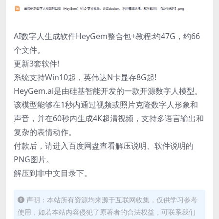
AI数字人生成软件HeyGem整合包+教程:约47G，约66
个文件。
更新3套软件!
系统支持Win10起，英伟达N卡显存8G起!
HeyGem.ai是由硅基智能开发的一款开源数字人模型。
该模型能够在1秒内通过视频或照片克隆数字人形象和
声音，并在60秒内生成4K超清视频，支持多语言输出和
复杂的表情动作。
付款后，请进入百度网盘查看解压说明、软件说明的
PNG图片。
解压到非中文目录下。
声明：本站所有资源均来源于互联网收集，仅供学习参考
使用，如若本站内容侵犯了原著者的合法权益，可联系我们