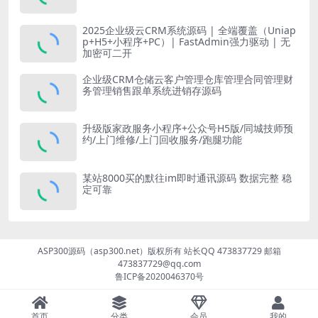
2025企业级云CRM系统源码 | 全端覆盖（Uniap
p+H5+小程序+PC）| FastAdmin强力驱动 | 无
加密可二开
企业级CRM仓储云客户管理仓库管理合同管理财
务管理销售跟单系统进销存源码
升级版家政服务小程序+公众号H5版/同城技师预
约/上门维修/上门回收服务/跑腿功能
某站8000买的默往im即时通讯源码 数据完整 稳
定可靠
ASP300源码（asp300.net）版权所有 站长QQ 473837729 邮箱
473837729@qq.com
鲁ICP备2020046370号
首页
分类
会员
我的