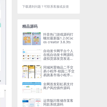
下载遇到问题？可联系客服或反馈
精品源码
抖音热门游戏源码打
螺丝最新版1.2.0Coc
os creator 3.8.3ts
自动发卡网平台个人
在线自动发卡网源码
虚拟货源发货发送卡
密寄售系统免签约接
口
同城闲置物品二手交
易小程序-校园二手交
易跳蚤市场小程序源
码
全网首发彩虹易支付
商户风控插件源码
运营版闪客储存某客
同款系统源码