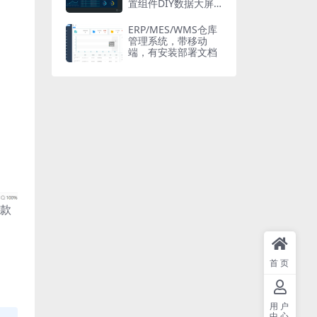
置组件DIY数据大屏
开源独立（带后台）
企业数据
ERP/MES/WMS仓库
管理系统，带移动
端，有安装部署文档
收款
首页
用户
中心