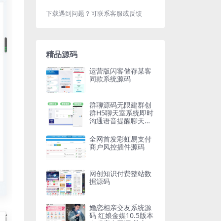
下载遇到问题？可联系客服或反馈
精品源码
运营版闪客储存某客
同款系统源码
群聊源码无限建群创
群H5聊天室系统即时
沟通语音提醒聊天系
统
全网首发彩虹易支付
商户风控插件源码
网创知识付费整站数
据源码
婚恋相亲交友系统源
码 红娘金媒10.5版本