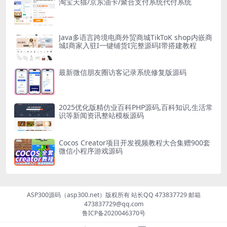
淘宝天猫/京东油卡/聚合支付系统代付系统
Java多语言跨境电商外贸商城TikToK shop内嵌商
城I商家入驻I一键铺货I完整源码I带搭建教程
最新微信朋友圈访客记录系统修复版源码
2025优化版精仿业百科PHP源码,百科知识,生活常
识等新闻资讯整站模板源码
Cocos Creator项目开发视频教程大合集赠900套
微信小程序游戏源码
ASP300源码（asp300.net）版权所有 站长QQ 473837729 邮箱
473837729@qq.com
鲁ICP备2020046370号