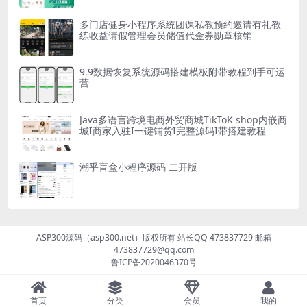
多门店健身小程序系统团课私教预约邀请有礼教
练收益请假管理会员储值代金券勋章核销
9.9数据恢复系统源码搭建模板附带教程到手可运
营
Java多语言跨境电商外贸商城TikToK shop内嵌商
城I商家入驻I一键铺货I完整源码I带搭建教程
潮乎盲盒小程序源码 二开版
ASP300源码（asp300.net）版权所有 站长QQ 473837729 邮箱
473837729@qq.com
鲁ICP备2020046370号
首页
分类
会员
我的