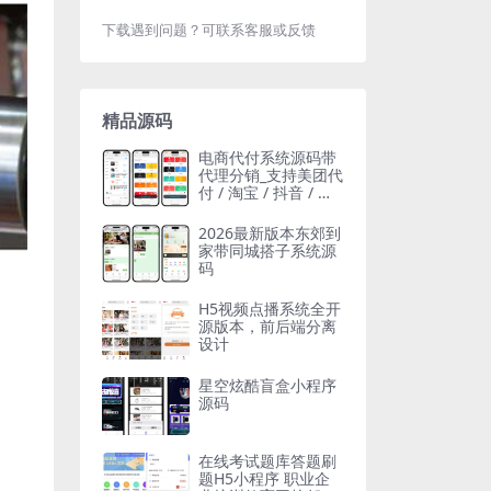
下载遇到问题？可联系客服或反馈
精品源码
电商代付系统源码带
代理分销_支持美团代
付 / 淘宝 / 抖音 / 拼
多多代付
2026最新版本东郊到
家带同城搭子系统源
码
H5视频点播系统全开
源版本，前后端分离
设计
星空炫酷盲盒小程序
源码
在线考试题库答题刷
题H5小程序 职业企