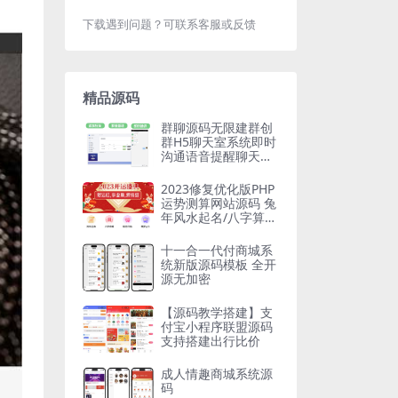
下载遇到问题？可联系客服或反馈
精品源码
群聊源码无限建群创
群H5聊天室系统即时
沟通语音提醒聊天系
统
2023修复优化版PHP
运势测算网站源码 兔
年风水起名/八字算
命/算财运姻缘/易经
周易/占卜
十一合一代付商城系
统新版源码模板 全开
源无加密
【源码教学搭建】支
付宝小程序联盟源码
支持搭建出行比价
成人情趣商城系统源
码