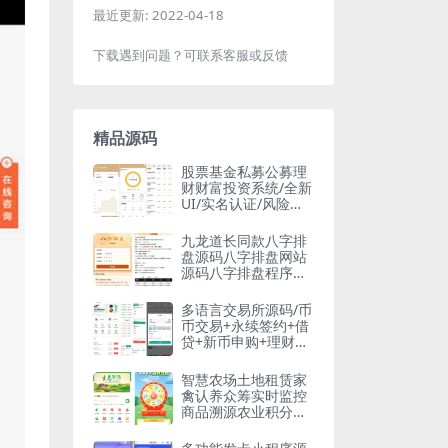
最近更新:
2022-04-18
下载遇到问题？可联系客服或反馈
精品源码
股票基金私募公募理
财财富投资系统/全新
UI/实名认证/风险评
测/本地验证码
九龙道长同款八字排
盘源码八字排盘网站
源码八字排盘程序源
码
多语言交易所源码/币
币交易+永续签约+借
贷+新币申购+理财
+前端uniapp纯源码
智慧农场土地租赁家
禽认养众筹实时监控
商品溯源农业积分商
城秒杀助农小程序源
码