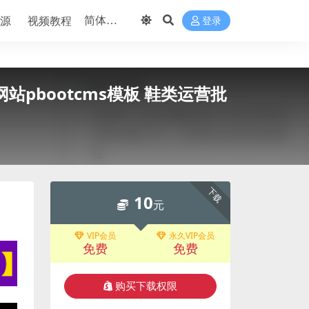
源
视频教程
登录
pbootcms模板 鞋类运营批
下载
10
元
VIP会员
永久VIP会员
免费
免费
购买下载权限