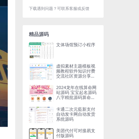
下载遇到问题？可联系客服或反馈
精品源码
文体场馆预订小程序
虚拟素材主题模板视
频教程软件知识付费
交流社区资源分享网
站下载源码附带多个
插件
2024龙年在线算命网
站源码 宝宝起名源码
八字精批源码算命源
码
卡通二次元藍新支付
自动发卡网自动发货
系统源码
美团代付可对接易支
付版源码