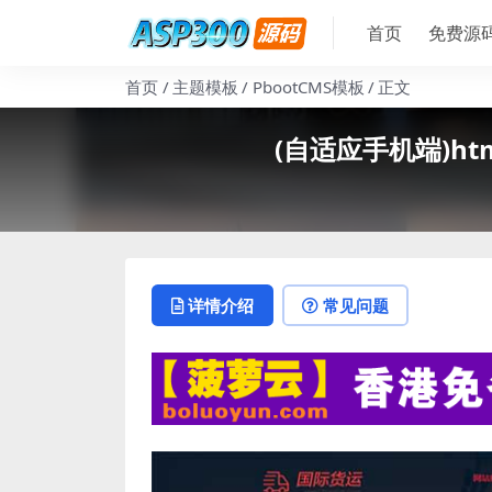
首页
免费源
首页
主题模板
PbootCMS模板
正文
(自适应手机端)h
详情介绍
常见问题