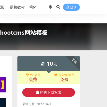
源
视频教程
登录
ootcms网站模板
下载
10
元
VIP会员
永久VIP会员
免费
免费
购买下载权限
最近更新:
2022-04-10