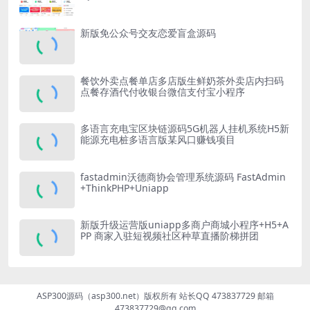
新版免公众号交友恋爱盲盒源码
餐饮外卖点餐单店多店版生鲜奶茶外卖店内扫码
点餐存酒代付收银台微信支付宝小程序
多语言充电宝区块链源码5G机器人挂机系统H5新
能源充电桩多语言版某风口赚钱项目
fastadmin沃德商协会管理系统源码 FastAdmin
+ThinkPHP+Uniapp
新版升级运营版uniapp多商户商城小程序+H5+A
PP 商家入驻短视频社区种草直播阶梯拼团
ASP300源码（asp300.net）版权所有 站长QQ 473837729 邮箱
473837729@qq.com