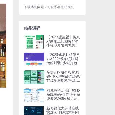
下载遇到问题？可联系客服或反馈
精品源码
【2023运营版】仿东
郊到家上门服务app
小程序开发同城美容
家政预约推拿足浴SP
A技师派单源码
【2025修复】仿第八
区APP分发系统源码|
免签封装+多端打包|
支持安卓/IOS/EXE分
发+企业
多语言区块链投资源
码-TRX理财系统源码/
TRX系统源码/波场trx
自动归集钱包
同城搭子活动组局H5
系统源码-伴伴搭子系
统源码/H5同城组局
找搭子系统源码
新可视化大屏带拖拽
快速制作数据大屏内