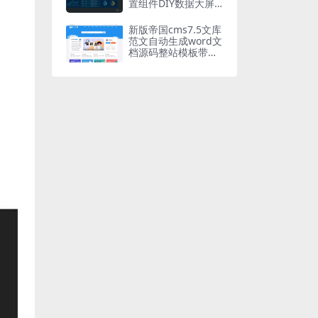
置组件DIY数据大屏
开源独立（带后台）
企业数据
新版帝国cms7.5文库
范文自动生成word文
档源码整站模板带会
员中心