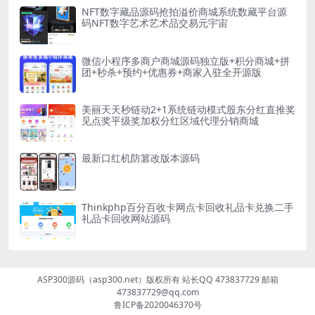
NFT数字藏品源码抢拍溢价商城系统数藏平台源
码NFT数字艺术艺术品交易元宇宙
微信小程序多商户商城源码独立版+积分商城+拼
团+秒杀+预约+优惠券+商家入驻全开源版
美丽天天秒链动2+1系统链动模式股东分红直推奖
见点奖平级奖加权分红区域代理分销商城
最新口红机防篡改版本源码
Thinkphp百分百收卡网点卡回收礼品卡兑换二手
礼品卡回收网站源码
ASP300源码（asp300.net）版权所有 站长QQ 473837729 邮箱
473837729@qq.com
鲁ICP备2020046370号