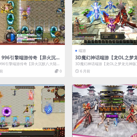
端游
] 996引擎端游传奇【异火沉默
3D魔幻神话端游【龙OL之梦
陆】最新整理WIN端+多大陆+
版】最新整理Win系服务端+
] 996引擎端游传奇【异火沉默八大陆】
3D魔幻神话端游【龙OL之梦龙元神版
测试后台
册+GM工具+GM命令+PC客
WIN端+多大陆+GM测试...
整理Win系服务端+网页注册+GM工具..
月前
0
6 月前
细搭建教程+视频教程