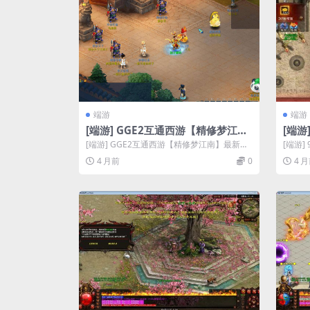
端游
端游
[端游] GGE2互通西游【精修梦江
[端游
南】最新整理Win系端+安卓苹果PC
八大
[端游] GGE2互通西游【精修梦江南】最新整
[端游
三端互通+全套源码+搭建教程
GM
理Win系端+安卓苹果PC三端互通...
最新整理
4 月前
0
4 