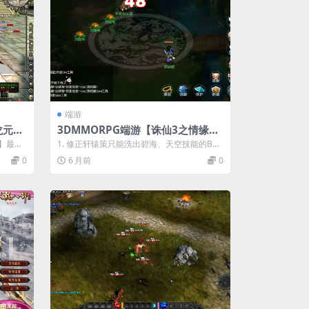
端游
龙元神
3DMMORPG端游【诛仙3之情缘诛
网页注
仙18职业】最新整理单机一键即玩
】最新
1. 修正轩辕策只能洗出碧海、天空技能的BU
户端+详
镜像端+Linux手工服务端+GM工具
.
G 2. 修改T本部分掉落，减少错误...
0
6 月前
0
+网页注册+PC客户端+详细搭建教
程