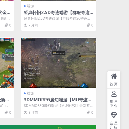
端游
火金
经典怀旧2.5D奇迹端游【群服奇迹S
像端+
6特色版】最新整理Win系服务端
】最新整
经典怀旧2.5D奇迹端游【群服奇迹S6特色
+GM工
+网页注册+GM工具+PC客户端+详
..
版】最新整理Win系服务端+网页注册+...
0
7 月前
0
细搭建教程
首页
端游
最新整
3DMMORPG魔幻端游【MU奇迹
用户
三端
2】最新整理WIN系服务端+PC客户
in系
3DMMORPG魔幻端游【MU奇迹2】最新整理
中心
端+登录器+GM工具+详细搭建教程
WIN系服务端+PC客户端+登录器...
0
8 月前
0
+视频教程
会员
介绍