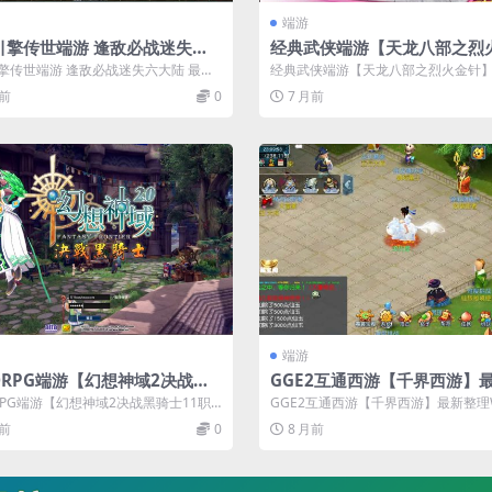
端游
引擎传世端游 逢敌必战迷失六
经典武侠端游【天龙八部之烈
最新整理 Win系服务端+彩虹
针】最新整理单机一键即玩镜
擎传世端游 逢敌必战迷失六大陆 最新
经典武侠端游【天龙八部之烈火金针
器+客户端+教程
Linux手工服务端+PC客户端
in系服务端+彩虹登陆器+客户...
理单机一键即玩镜像端+Linux手工服务.
月前
0
7 月前
具+详细搭建教程
端游
ORPG端游【幻想神域2决战黑
GGE2互通西游【千界西游】
11职业】最新整理单机一键即
理Win系服务端+安卓苹果PC
RPG端游【幻想神域2决战黑骑士11职
GGE2互通西游【千界西游】最新整理W
服务端+Linux手工服务端+P
+全套源码+详细搭建教程
新整理单机一键即玩镜像服务端+...
服务端+安卓苹果PC三端+全套源码+...
月前
0
8 月前
户端+详细搭建教程