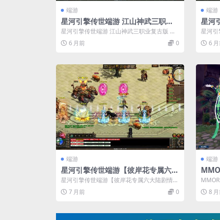
端游
端游
星河引擎传世端游 江山神武三职业
星河
复古版 最新整理 Win 系服务端 + 彩
大陆 
星河引擎传世端游 江山神武三职业复古版 最
星河引
虹登陆器 + 客户端 + 教程
登陆
新整理 Win 系服务端 + 彩虹登陆...
整理 W
6 月前
0
6 
端游
端游
星河引擎传世端游【彼岸花专属六大
MM
陆剧情版】最新整理Win系服务端
骑士
星河引擎传世端游【彼岸花专属六大陆剧情
MMO
+彩虹登陆器+客户端+详细搭建教程
玩镜像
版】最新整理Win系服务端+彩虹登陆器+客...
业】最
7 月前
0
8 
C客