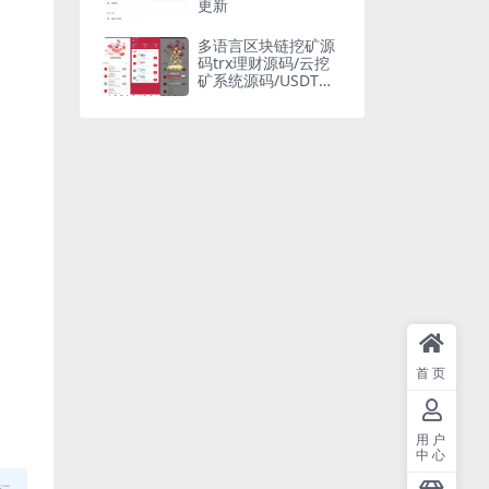
更新
多语言区块链挖矿源
码trx理财源码/云挖
矿系统源码/USDT质
押系统源码/充币提币
功能
首页
用户
中心