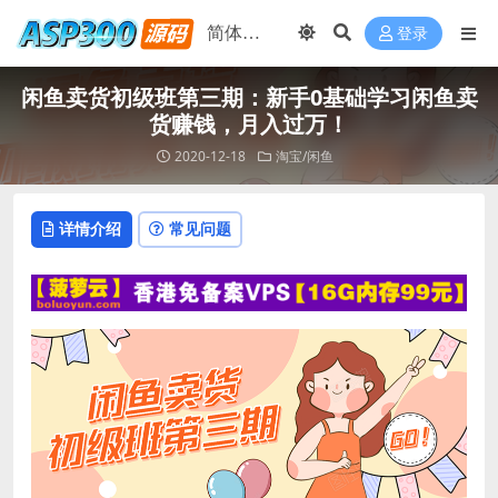
登录
闲鱼卖货初级班第三期：新手0基础学习闲鱼卖
货赚钱，月入过万！
2020-12-18
淘宝/闲鱼
详情介绍
常见问题