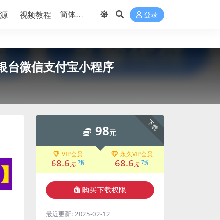
源
视频教程
登录
银台微信支付宝小程序
下载
98
元
VIP会员
永久VIP会员
68.6
68.6
7折
7折
元
元
购买下载权限
最近更新:
2025-02-12