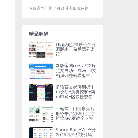
下载遇到问题？可联系客服或反馈
精品源码
H5视频点播系统全开
源版本，前后端分离
设计
新版帝国cms7.5文库
范文自动生成word文
档源码整站模板带会
员中心
多语言交易所期权币
币交易+质押挖矿+新
币申购+区块链交易
所源码下载
一站式上门健康美容
服务平台源码｜足疗
推拿SPA家政全支持
SpringBoot+Vue3开
发OA办公系统源码