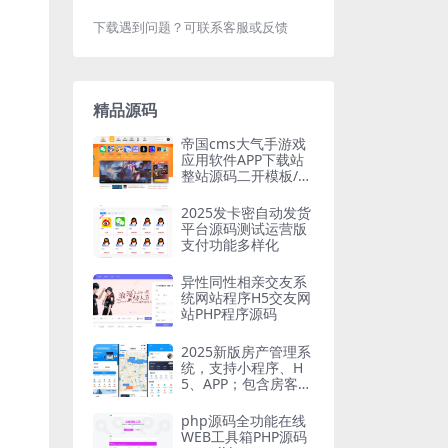
下载遇到问题？可联系客服或反馈
精品源码
帝国cms大气手游戏
应用软件APP下载站
整站源码二开模板/百
度推送/sitemap
2025发卡密自动发货
平台源码测试运营版
支付功能多样化
异性同性相亲交友系
统网站程序H5交友网
站PHP程序源码
2025新版房产管理系
统，支持小程序、H
5、APP；包含房客、
房东、经纪人三种身
份 多端地图找房系统
php源码全功能在线
WEB工具箱PHP源码