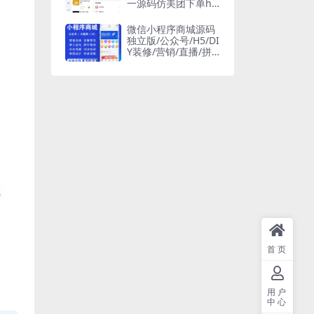
一源码仿美团下单h5
外卖系统微信好友代
付小程序
微信小程序商城源码
独立版/公众号/H5/DI
Y装修/营销/直播/拼
团/秒杀/前端vue全开
源代码
首页
用户
中心