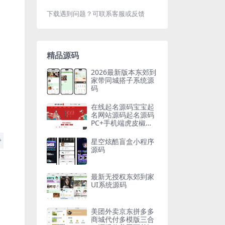
下载遇到问题？可联系客服或反馈
精品源码
2026最新版本东郊到
家带同城搭子系统源
码
在线起名源码宝宝起
名网站源码起名源码
PC+手机端虎皮椒支
付
星空炫酷盲盒小程序
源码
最新无授权东郊到家
UI系统源码
美团外卖京东拼多多
商城代付多模版三合