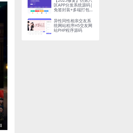
【2025修复】仿第八
区APP分发系统源码|
免签封装+多端打包|
支持安卓/IOS/EXE分
发+企业
异性同性相亲交友系
统网站程序H5交友网
站PHP程序源码