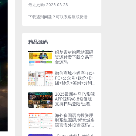
最近更新:
2025-03-28
下载遇到问题？可联系客服或反馈
精品源码
织梦素材站网站源码
资源付费下载交易平
台源码
微信商城小程序+H5+
PC+公众号+砍价+拼
团+秒杀+签到+分销t
hinkphp6框架
2025最新神马TV影视
APP源码v8.8修复版
支持扫码登陆/远程搜
索/广告遮挡/值波/语
音/多套UI/对接易支
海外多国语言投资理
付 TV端影视APP系统
财系统源码/紫禁城多
可完美运营
语言海外投资源码/投
资返利源码