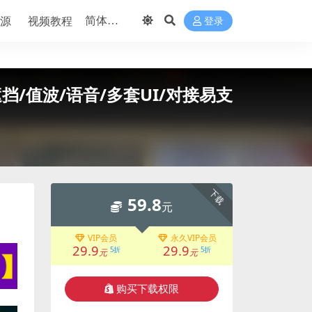
源
视频教程
登录
遮挡/值波/语音/多套UI/对接易支
下载
59.8
元
VIP会员
永久VIP会员
29.9
29.9
5折
5折
元
元
购买下载权限