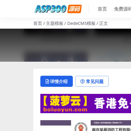
首页
免费源
首页
主题模板
DedeCMS模板
正文
详情介绍
常见问题