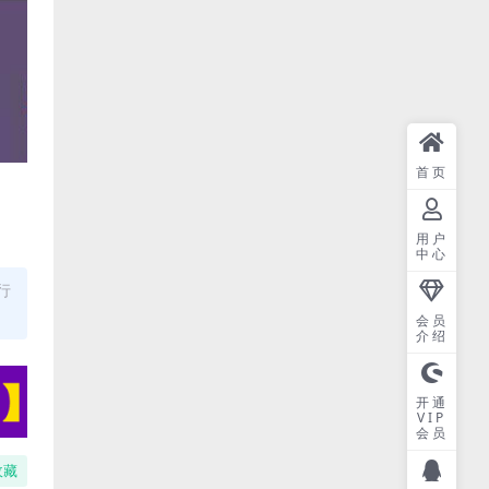
首页
用户
中心
行
会员
介绍
开通
VIP
会员
收藏