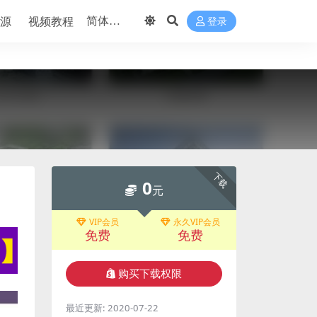
源
视频教程
登录
下载
0
元
VIP会员
永久VIP会员
免费
免费
购买下载权限
最近更新:
2020-07-22