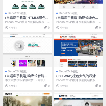
DedeCMS模板
DedeCMS模板
(自适应手机端)HTML5绿色大
(自适应手机端)响应式绿色新
气压缩机设备网站源码 机械制
能源产业集团网站源码 高端企
PbootCMS内核开发的网站模板，
PbootCMS内核开发的网站模板，
造业行业pbootcms模板
业集团类网站pbootcms模板
该模板适用于机械制造网站、压缩
该模板适用于集团企业网站、能源
4 年前
0
4 年前
0
机网站等企业，...
产业网站等企业...
DedeCMS模板
DedeCMS模板
(自适应手机端)响应式智能电
(PC+WAP)橙色大气的压滤机
子科技设备类织梦网站源码
制造业网站源码 工业制造机械
本套织梦模板采用织梦5.7内核开发
PbootCMS内核开发的网站模板，
设备pbootcms网站模板
的模板，这款模板使用范围广，不
该模板适用于机械设备网站、压滤
4 年前
0
4 年前
0
仅仅局限于一类型...
机制造网站等企...