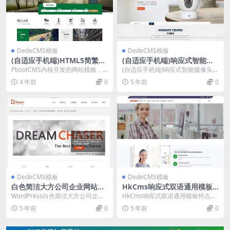
DedeCMS模板
DedeCMS模板
(自适应手机端)HTML5简繁字
(自适应手机端)响应式智能摄
体绿色宽屏物流运输类网站源
像头设备pbootcms网站模板
PbootCMS内核开发的网站模板，
(自适应手机端)响应式智能摄像头设
码 响应式大气快递货运网站p
蓝色安全防盗电子探头设备网
该模板适用于物流运输网站、快递
备pbootcms网站模板 蓝色安全防
4 年前
0
5 年前
0
bootcms模板
站源码
货运网站等企业...
盗电子探...
DedeCMS模板
DedeCMS模板
白色简洁大方公司企业网站源
HkCms响应式双语通用模板 v
码 WordPress主题2款
2.0.0
WordPress白色简洁大方公司企业
HkCms响应式双语通用模板特点：
网站主题2款 白色整洁风格wordpr
1. 基于HkCms开源内容管理系统，
5 年前
0
5 年前
0
es...
免费授...