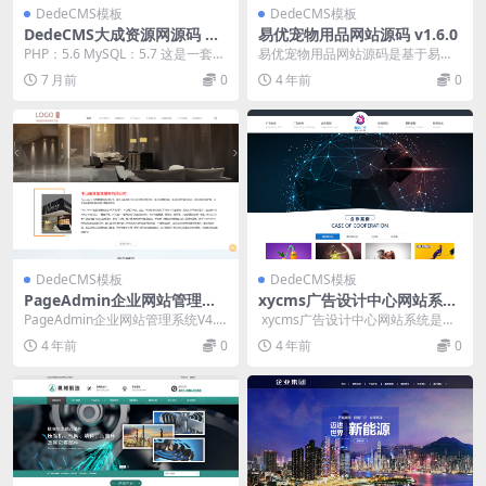
DedeCMS模板
DedeCMS模板
DedeCMS大成资源网源码 小
易优宠物用品网站源码 v1.6.0
刀娱乐网 善恶资源网 同款模
PHP：5.6 MySQL：5.7 这是一套用
易优宠物用品网站源码是基于易优c
板
DedeCMS 搭建的资源网，模...
ms开发，非常适合宠物用品店、宠
7 月前
0
4 年前
0
物店、对产品及业...
DedeCMS模板
DedeCMS模板
PageAdmin企业网站管理系
xycms广告设计中心网站系统
统 v4.0.17
v4.7
PageAdmin企业网站管理系统V4.
xycms广告设计中心网站系统是以
0，基于微软最新的MVC框架全新
asp+access进行开发的广告...
4 年前
0
4 年前
0
开发，强...