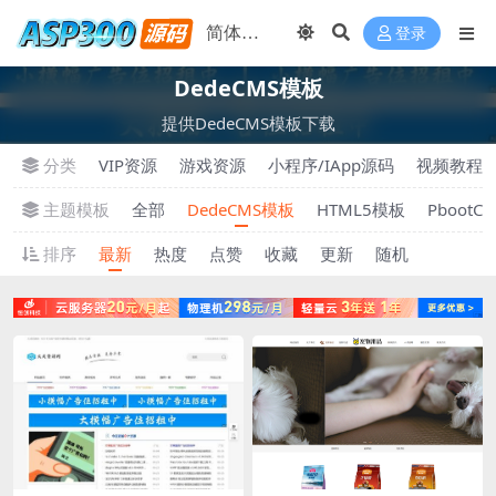
登录
DedeCMS模板
提供DedeCMS模板下载
分类
VIP资源
游戏资源
小程序/IApp源码
视频教程
主题模板
全部
DedeCMS模板
HTML5模板
PbootC
排序
最新
热度
点赞
收藏
更新
随机