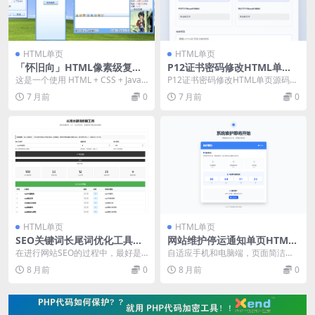
HTML单页
HTML单页
「怀旧向」HTML像素级复刻
P12证书密码修改HTML单页
QQ2006经典界面
源码
这是一个使用 HTML + CSS + JavaS
P12证书密码修改HTML单页源码
cript 实现的 QQ200...
这是一款证书P12密码修改单页源
7 月前
0
7 月前
0
码，修改成功...
HTML单页
HTML单页
SEO关键词长尾词优化工具网
网站维护停运通知单页HTML
页源码
源码
在进行网站SEO的过程中，最好是
自适应手机和电脑端，页面简洁美
命中一些长尾关键词，这样可以产
观，有三个页面，维护前、维护
8 月前
0
8 月前
0
生一些好的优化 对...
中、维护完，无后台，内...