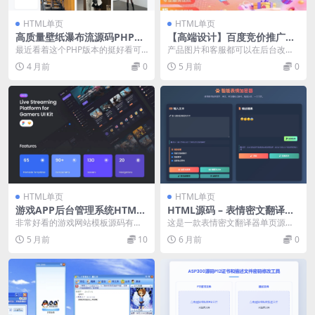
HTML单页
HTML单页
高质量壁纸瀑布流源码PHP+H
【高端设计】百度竞价推广页
TML
源码营销推广落地页商品推广
最近看着这个PHP版本的挺好看可
产品图片和客服都可以在后台改成
竞价单页客服跳转加微信好友
是我的主机不支持所以添加了html
你自己的。可直接跳转微信加客服
4 月前
0
5 月前
0
版本 有兴趣的...
好友，具体的看演示吧...
HTML单页
HTML单页
游戏APP后台管理系统HTML
HTML源码 – 表情密文翻译器
网站模板源码UI设计界面模板
源码
非常好看的游戏网站模板源码有能
这是一款表情密文翻译器单页源
XD\SKETCH
力的开发者拿去对接下后端功能，
码，作者在浏览博客时获得灵感，
5 月前
10
6 月前
0
整出来至少在市面上要...
并以此为契机锻炼代码能...