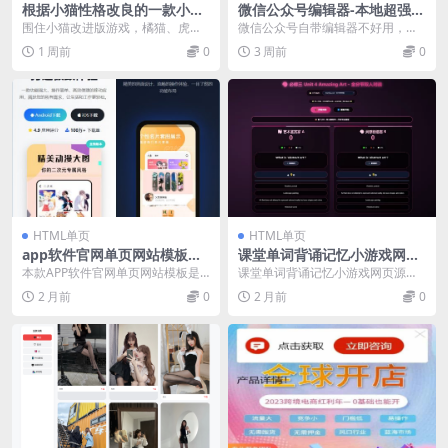
根据小猫性格改良的一款小游
微信公众号编辑器-本地超强版
戏 围住小猫改进版游戏 橘
带模板
围住小猫改进版游戏，橘猫、虎
微信公众号自带编辑器不好用，让a
猫、虎斑、狸花猫
斑、狸花猫，根据小猫性格改良的
i帮忙做了一个。功能如下： 内置几
1 周前
0
3 周前
0
一款小游戏
个标题、模板，...
HTML单页
HTML单页
app软件官网单页网站模板整
课堂单词背诵记忆小游戏网页
站源码
源码 快乐背单词游戏
本款APP软件官网单页网站模板是
课堂单词背诵记忆小游戏网页源码
专为移动端应用、桌面软件、SaaS
快乐背单词游戏 包含了6种游戏 可
2 月前
0
2 月前
0
产品及科技初创...
以帮助老师或背...