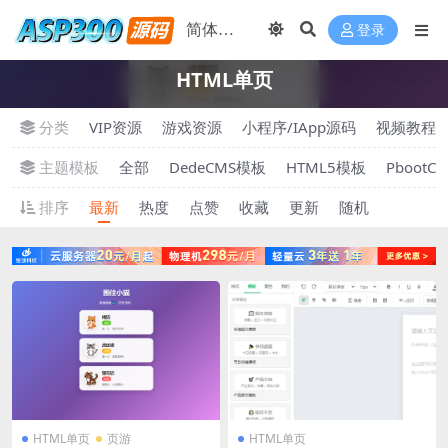
登录
HTML单页
分类
VIP资源
游戏资源
小程序/IApp源码
视频教程
主题模板
全部
DedeCMS模板
HTML5模板
PbootC
排序
最新
热度
点赞
收藏
更新
随机
HTML单页
页游
HTML单页