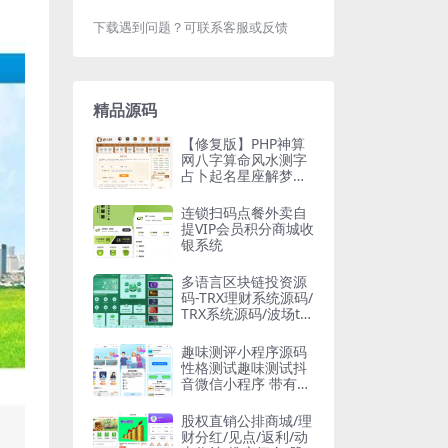
下载遇到问题？可联系客服或反馈
精品源码
【修复版】PHP神算
网八字算命风水测字
占卜起名星座解梦周
易程序源码占卜类源
码
连锁扫码点餐外卖自
提VIP会员积分商城收
银系统
多语言区块链投资源
码-TRX理财系统源码/
TRX系统源码/波场trx
自动归集钱包
趣味测评小程序源码
性格测试趣味测试抖
音微信小程序 带有流
量主
股权直销公排商城/理
财分红/见点/返利/动