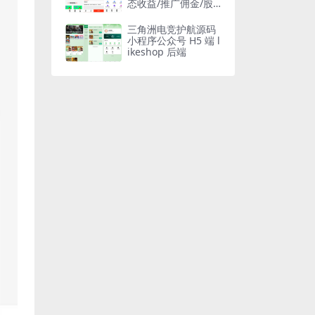
态收益/推广佣金/股
权分红/H5/可封APP
三角洲电竞护航源码
小程序公众号 H5 端 l
ikeshop 后端