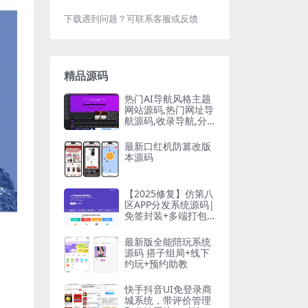
下载遇到问题？可联系客服或反馈
精品源码
热门AI导航风格主题
网站源码,热门网址导
航源码,收录导航,分
类导航网站源码整站
源码
最新口红机防篡改版
本源码
【2025修复】仿第八
区APP分发系统源码|
免签封装+多端打包|
支持安卓/IOS/EXE分
发+企业
最新版全能陪玩系统
源码 搭子组局+线下
约玩+预约助教
快手抖音UI免登录商
城系统，带评价管理