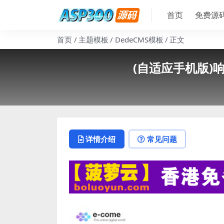
首页
免费源
首页
主题模板
DedeCMS模板
正文
(自适应手机版)
详情介绍
常见问题