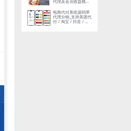
代理及会员收益模式
小程序APP源码
电商代付系统源码带
代理分销_支持美团代
付 / 淘宝 / 抖音 / 拼
多多代付