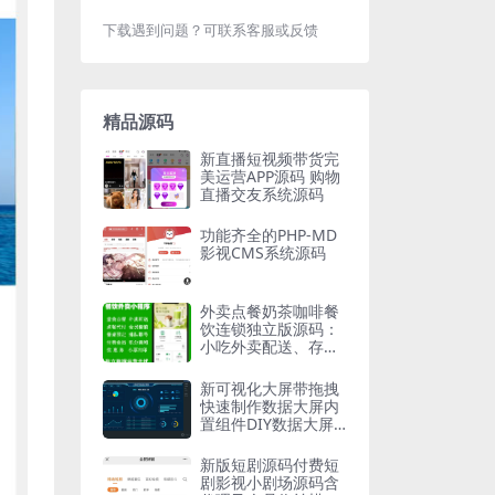
下载遇到问题？可联系客服或反馈
精品源码
新直播短视频带货完
美运营APP源码 购物
直播交友系统源码
功能齐全的PHP-MD
影视CMS系统源码
外卖点餐奶茶咖啡餐
饮连锁独立版源码：
小吃外卖配送、存酒
代付、收银台、微信
支付宝小程序开发
新可视化大屏带拖拽
快速制作数据大屏内
置组件DIY数据大屏
开源独立（带后台）
企业数据
新版短剧源码付费短
剧影视小剧场源码含