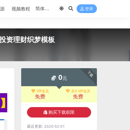
源
视频教程
登录
5投资理财织梦模板
下载
0
元
VIP会员
永久VIP会员
免费
免费
购买下载权限
最近更新:
2020-02-01