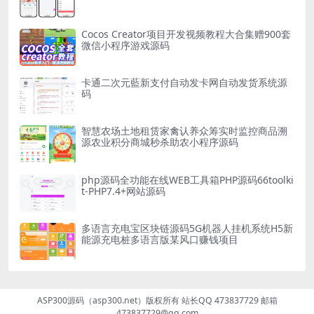
Cocos Creator项目开发视频教程大合集赠900套
微信小程序游戏源码
卡通二次元藍新支付自动发卡网自动发货系统源
码
智慧农场土地租赁家禽认养众筹实时监控商品溯
源农业积分商城秒杀助农小程序源码
php源码全功能在线WEB工具箱PHP源码66toolki
t-PHP7.4+网站源码
多语言充电宝区块链源码5G机器人挂机系统H5新
能源充电桩多语言版某风口赚钱项目
ASP300源码（asp300.net）版权所有 站长QQ 473837729 邮箱
473837729@qq.com