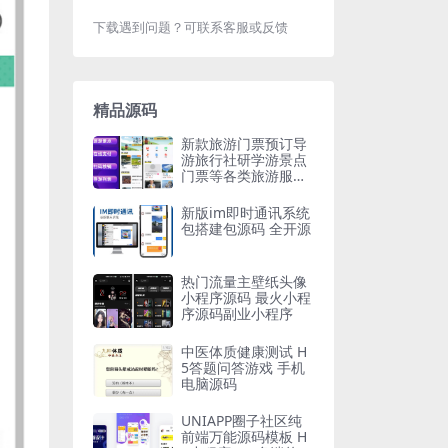
下载遇到问题？可联系客服或反馈
精品源码
新款旅游门票预订导
游旅行社研学游景点
门票等各类旅游服务
周边游多级分佣分销
在线核销
新版im即时通讯系统
包搭建包源码 全开源
热门流量主壁纸头像
小程序源码 最火小程
序源码副业小程序
中医体质健康测试 H
5答题问答游戏 手机
电脑源码
UNIAPP圈子社区纯
前端万能源码模板 H