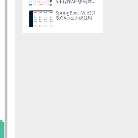
5小程序APP多端兼容
酷炫UI
SpringBoot+Vue3开
发OA办公系统源码