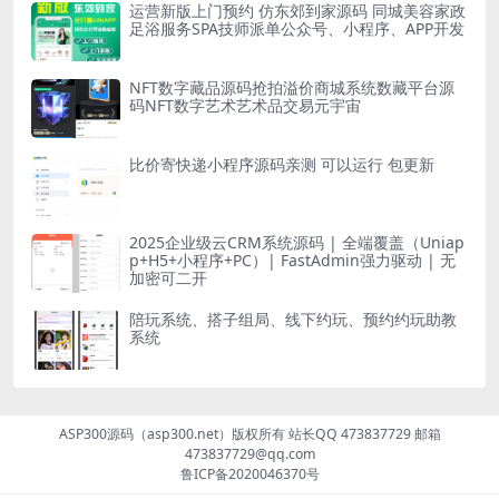
运营新版上门预约 仿东郊到家源码 同城美容家政
足浴服务SPA技师派单公众号、小程序、APP开发
NFT数字藏品源码抢拍溢价商城系统数藏平台源
码NFT数字艺术艺术品交易元宇宙
比价寄快递小程序源码亲测 可以运行 包更新
2025企业级云CRM系统源码 | 全端覆盖（Uniap
p+H5+小程序+PC）| FastAdmin强力驱动 | 无
加密可二开
陪玩系统、搭子组局、线下约玩、预约约玩助教
系统
ASP300源码（asp300.net）版权所有 站长QQ 473837729 邮箱
473837729@qq.com
鲁ICP备2020046370号