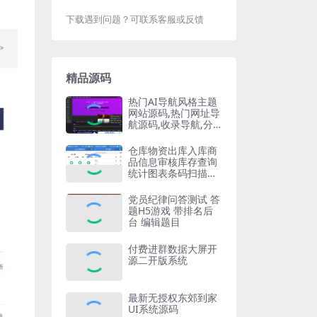
下载遇到问题？可联系客服或反馈
精品源码
热门AI导航风格主题
网站源码,热门网址导
航源码,收录导航,分
类导航网站源码整站
源码
仓库物资出库入库商
品信息审核库存查询
统计图表条码扫描管
理系统
党员纪律问答测试 答
题H5游戏 带排名后
台 编辑题目
付费进群数据大屏开
源二开版系统
最新无授权东郊到家
UI系统源码